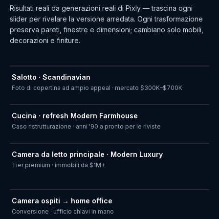
Risultati reali da generazioni reali di Pixly — trascina ogni
slider per rivelare la versione arredata. Ogni trasformazione
preserva pareti, finestre e dimensioni; cambiano solo mobili,
decorazioni e finiture.
Salotto · Scandinavian
PRIMA
DOPO
Foto di copertina ad ampio appeal · mercato $300K–$700K
Cucina · refresh Modern Farmhouse
PRIMA
DOPO
Caso ristrutturazione · anni '90 a pronto per le riviste
Camera da letto principale · Modern Luxury
PRIMA
DOPO
Tier premium · immobili da $1M+
Camera ospiti → home office
PRIMA
DOPO
Conversione · ufficio chiavi in mano