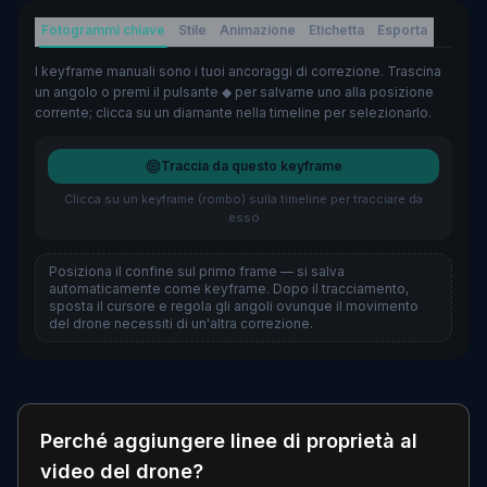
Fotogrammi chiave
Stile
Animazione
Etichetta
Esporta
I keyframe manuali sono i tuoi ancoraggi di correzione. Trascina
un angolo o premi il pulsante ◆ per salvarne uno alla posizione
corrente; clicca su un diamante nella timeline per selezionarlo.
Traccia da questo keyframe
Clicca su un keyframe (rombo) sulla timeline per tracciare da
esso
Posiziona il confine sul primo frame — si salva
automaticamente come keyframe. Dopo il tracciamento,
sposta il cursore e regola gli angoli ovunque il movimento
del drone necessiti di un'altra correzione.
Perché aggiungere linee di proprietà al
video del drone?