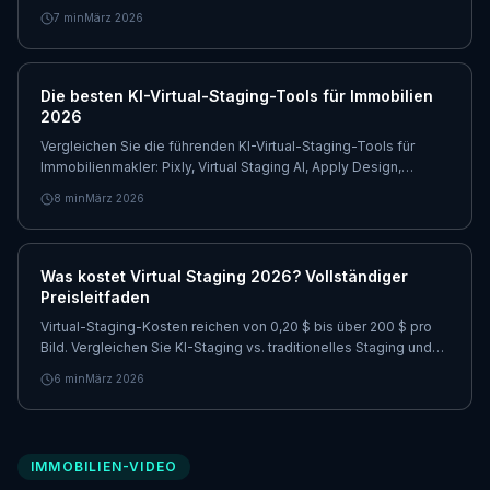
Geschwindigkeit (Sekunden vs. Wochen), ROI-Daten und wann
7
min
März 2026
welcher Ansatz sinnvoll ist.
Die besten KI-Virtual-Staging-Tools für Immobilien
2026
Vergleichen Sie die führenden KI-Virtual-Staging-Tools für
Immobilienmakler: Pixly, Virtual Staging AI, Apply Design,
BoxBrownie und mehr. Preise, Funktionen und ehrliche
8
min
März 2026
Empfehlungen.
Was kostet Virtual Staging 2026? Vollständiger
Preisleitfaden
Virtual-Staging-Kosten reichen von 0,20 $ bis über 200 $ pro
Bild. Vergleichen Sie KI-Staging vs. traditionelles Staging und
sehen Sie, welche Option den besten ROI bietet.
6
min
März 2026
IMMOBILIEN-VIDEO