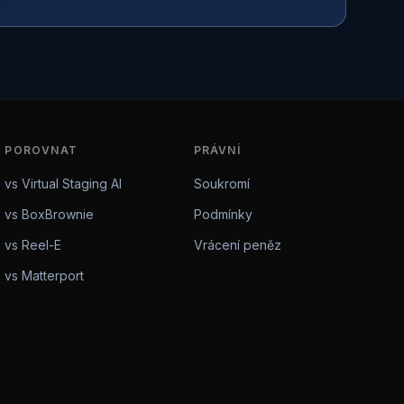
POROVNAT
PRÁVNÍ
vs Virtual Staging AI
Soukromí
vs BoxBrownie
Podmínky
vs Reel-E
Vrácení peněz
vs Matterport