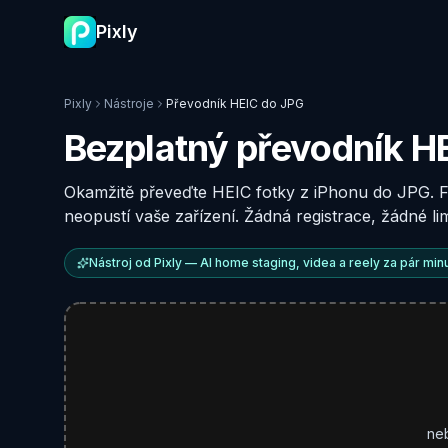
Pixly
Pixly
Nástroje
Převodník HEIC do JPG
Bezplatný převodník H
Okamžitě převeďte HEIC fotky z iPhonu do JPG. F
neopustí vaše zařízení. Žádná registrace, žádné li
Nástroj od Pixly — AI home staging, videa a reely za pár minu
neb