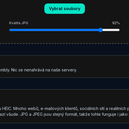
Vybrat soubory
Kvalita JPG
92
%
bly. Nic se nenahrává na naše servery.
HEIC. Mnoho webů, e-mailových klientů, sociálních sítí a realitních p
razí všude. JPG a JPEG jsou stejný formát, takže tohle funguje i jak