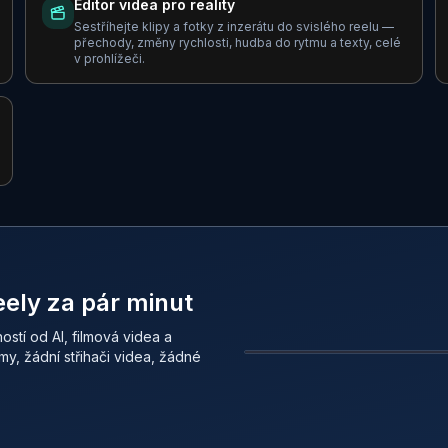
Editor videa pro reality
Sestříhejte klipy a fotky z inzerátu do svislého reelu —
přechody, změny rychlosti, hudba do rytmu a texty, celé
v prohlížeči.
eely za pár minut
ostí od AI, filmová videa a
y, žádní střihači videa, žádné
PŘED