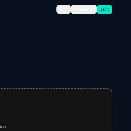
CS
Přihlásit se
Začít
dnou