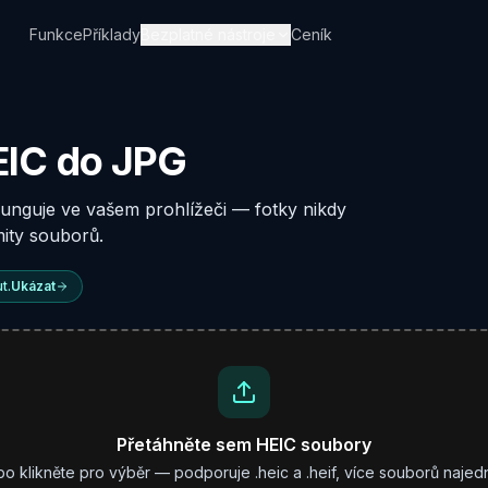
Funkce
Příklady
Bezplatné nástroje
Ceník
EIC do JPG
unguje ve vašem prohlížeči — fotky nikdy
mity souborů.
t.
Ukázat
Přetáhněte sem HEIC soubory
o klikněte pro výběr — podporuje .heic a .heif, více souborů naje