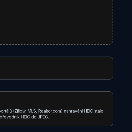
ortálů (Zillow, MLS, Realtor.com) nahrávání HEIC stále
o převodník HEIC do JPEG.