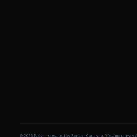
©
2026
Pixly — operated by Benipar Corp s.r.o.
Všechna práva vy