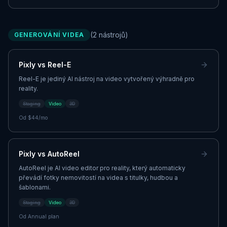
(
2
nástrojů
)
GENEROVÁNÍ VIDEA
Pixly vs
Reel-E
Reel-E je jediný AI nástroj na video vytvořený výhradně pro
reality.
Staging
Video
3D
Od
$44/mo
Pixly vs
AutoReel
AutoReel je AI video editor pro reality, který automaticky
převádí fotky nemovitostí na videa s titulky, hudbou a
šablonami.
Staging
Video
3D
Od
Annual plan