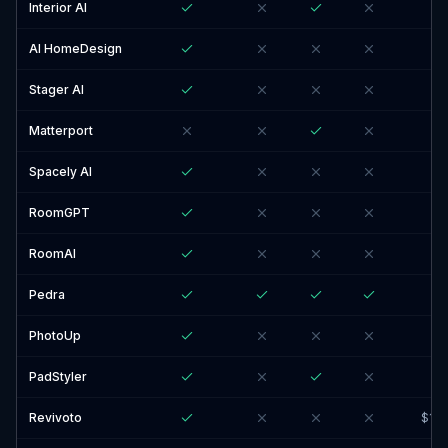
Interior AI
AI HomeDesign
Stager AI
Matterport
Spacely AI
RoomGPT
RoomAI
Pedra
PhotoUp
PadStyler
Revivoto
$18.