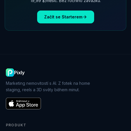
19,99 $/měsíc. Bez ročního závazku.
Začít se Starterem
Pixly
Marketing nemovitostí s AI. Z fotek na home
staging, reels a 3D světy během minut.
PRODUKT