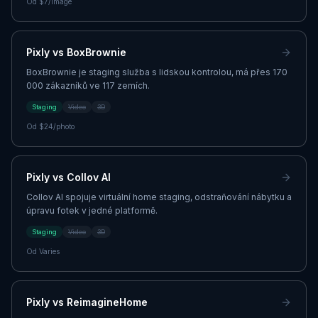
Od
$7/image
Pixly vs
BoxBrownie
BoxBrownie je staging služba s lidskou kontrolou, má přes 170
000 zákazníků ve 117 zemích.
Staging
Video
3D
Od
$24/photo
Pixly vs
Collov AI
Collov AI spojuje virtuální home staging, odstraňování nábytku a
úpravu fotek v jedné platformě.
Staging
Video
3D
Od
Varies
Pixly vs
ReimagineHome