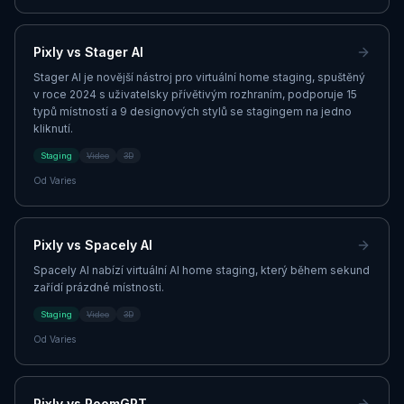
Pixly vs
Stager AI
Stager AI je novější nástroj pro virtuální home staging, spuštěný
v roce 2024 s uživatelsky přívětivým rozhraním, podporuje 15
typů místností a 9 designových stylů se stagingem na jedno
kliknutí.
Staging
Video
3D
Od
Varies
Pixly vs
Spacely AI
Spacely AI nabízí virtuální AI home staging, který během sekund
zařídí prázdné místnosti.
Staging
Video
3D
Od
Varies
Pixly vs
RoomGPT