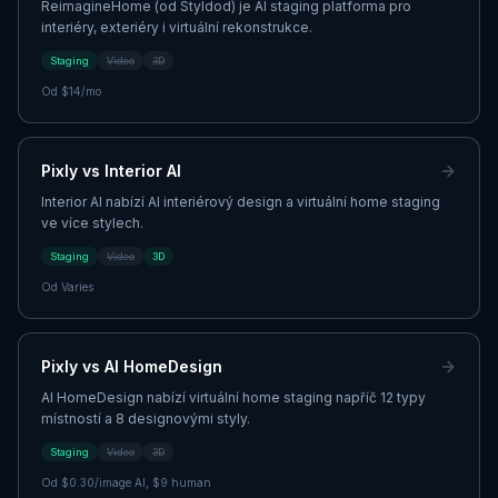
ReimagineHome (od Styldod) je AI staging platforma pro
interiéry, exteriéry i virtuální rekonstrukce.
Staging
Video
3D
Od
$14/mo
Pixly vs
Interior AI
Interior AI nabízí AI interiérový design a virtuální home staging
ve více stylech.
Staging
Video
3D
Od
Varies
Pixly vs
AI HomeDesign
AI HomeDesign nabízí virtuální home staging napříč 12 typy
místností a 8 designovými styly.
Staging
Video
3D
Od
$0.30/image AI, $9 human