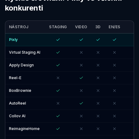
konkurenti
NÁSTROJ
STAGING
VIDEO
3D
EN/ES
Pixly
Virtual Staging AI
Apply Design
Reel-E
BoxBrownie
AutoReel
Collov AI
ReimagineHome