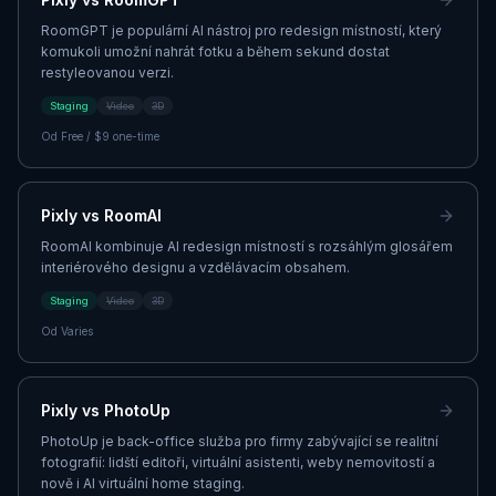
RoomGPT je populární AI nástroj pro redesign místností, který
komukoli umožní nahrát fotku a během sekund dostat
restyleovanou verzi.
Staging
Video
3D
Od
Free / $9 one-time
Pixly vs
RoomAI
RoomAI kombinuje AI redesign místností s rozsáhlým glosářem
interiérového designu a vzdělávacím obsahem.
Staging
Video
3D
Od
Varies
Pixly vs
PhotoUp
PhotoUp je back-office služba pro firmy zabývající se realitní
fotografií: lidští editoři, virtuální asistenti, weby nemovitostí a
nově i AI virtuální home staging.