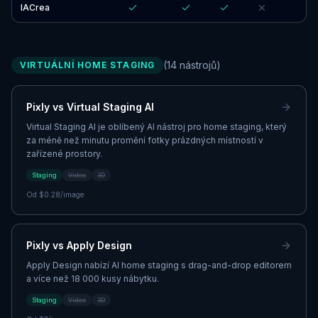
IACrea
(
14
nástrojů
)
VIRTUÁLNÍ HOME STAGING
Pixly vs
Virtual Staging AI
Virtual Staging AI je oblíbený AI nástroj pro home staging, který
za méně než minutu promění fotky prázdných místností v
zařízené prostory.
Staging
Video
3D
Od
$0.28/image
Pixly vs
Apply Design
Apply Design nabízí AI home staging s drag-and-drop editorem
a více než 18 000 kusy nábytku.
Staging
Video
3D