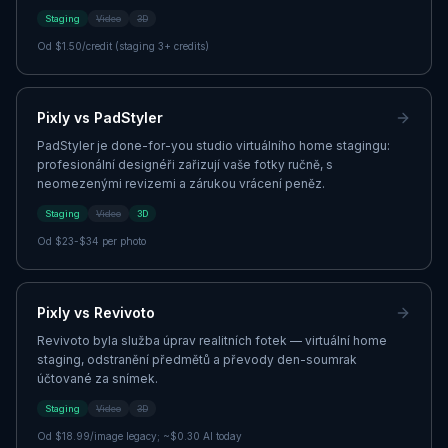
Staging
Video
3D
Od
$1.50/credit (staging 3+ credits)
Pixly vs
PadStyler
PadStyler je done-for-you studio virtuálního home stagingu:
profesionální designéři zařizují vaše fotky ručně, s
neomezenými revizemi a zárukou vrácení peněz.
Staging
Video
3D
Od
$23-$34 per photo
Pixly vs
Revivoto
Revivoto byla služba úprav realitních fotek — virtuální home
staging, odstranění předmětů a převody den-soumrak
účtované za snímek.
Staging
Video
3D
Od
$18.99/image legacy; ~$0.30 AI today