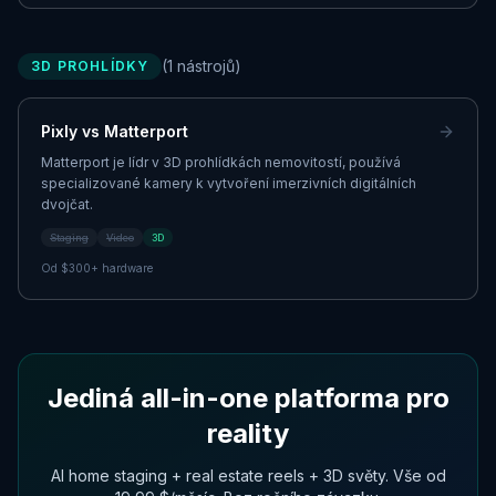
(
1
nástrojů
)
3D PROHLÍDKY
Pixly vs
Matterport
Matterport je lídr v 3D prohlídkách nemovitostí, používá
specializované kamery k vytvoření imerzivních digitálních
dvojčat.
Staging
Video
3D
Od
$300+ hardware
Jediná all-in-one platforma pro
reality
AI home staging + real estate reels + 3D světy. Vše od