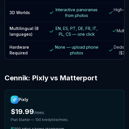
Interactive panoramas
High-qua
3D Worlds
from photos
Multilingual (8
EN, ES, PT, DE, FR, IT,
Multip
languages)
PL, CS — one click
Hardware
None — upload phone
Dedica
Required
photos
($30
Cennik: Pixly vs Matterport
Pixly
$19.99
/
mies.
Plan Starter — 100 kredytów/mies.
100
zdjęć z home stagingiem