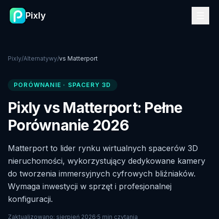
Pixly
Pixly
/
Alternatywy
/
vs
Matterport
PORÓWNANIE
·
SPACERY 3D
Pixly vs Matterport: Pełne
Porównanie 2026
Matterport to lider rynku wirtualnych spacerów 3D
nieruchomości, wykorzystujący dedykowane kamery
do tworzenia immersyjnych cyfrowych bliźniaków.
Wymaga inwestycji w sprzęt i profesjonalnej
konfiguracji.
Zaktualizowano
:
sierpień 2026
·
5 min czytania