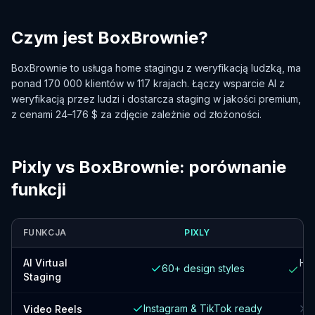
Czym jest BoxBrownie?
BoxBrownie to usługa home stagingu z weryfikacją ludzką, ma
ponad 170 000 klientów w 117 krajach. Łączy wsparcie AI z
weryfikacją przez ludzi i dostarcza staging w jakości premium,
z cenami 24–176 $ za zdjęcie zależnie od złożoności.
Pixly vs BoxBrownie: porównanie
funkcji
FUNKCJA
PIXLY
B
AI Virtual
Hu
60+ design styles
Staging
Instagram & TikTok ready
N
Video Reels