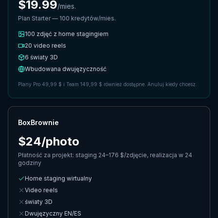
$19.99
/
mies.
Plan Starter — 100 kredytów/mies.
100
zdjęć z home stagingiem
20 video reels
6
światy 3D
Wbudowana dwujęzyczność
Plany Pro 49,99 $ i Team 149,99 $ również dostępne. Anuluj kiedy chcesz.
BoxBrownie
$24/photo
Płatność za projekt: staging 24–176 $/zdjęcie, realizacja w 24
godziny
Home staging wirtualny
Video reels
światy 3D
Dwujęzyczny EN/ES