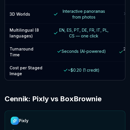
Interactive panoramas
N
3D Worlds
from photos
Multilingual (8
EN, ES, PT, DE, FR, IT, PL,
languages)
CS — one click
Turnaround
24 
Seconds (AI-powered)
Time
Cost per Staged
~$0.20 (1 credit)
Image
Cennik: Pixly vs BoxBrownie
Pixly