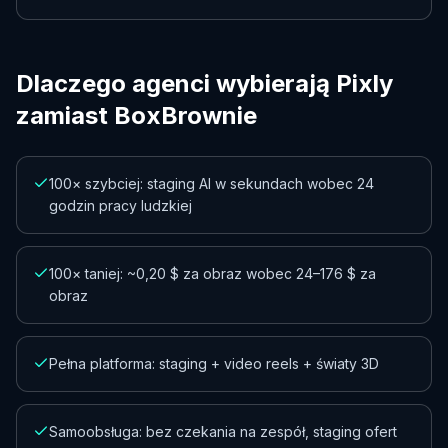
Dlaczego agenci wybierają Pixly
zamiast BoxBrownie
100× szybciej: staging AI w sekundach wobec 24
godzin pracy ludzkiej
100× taniej: ~0,20 $ za obraz wobec 24–176 $ za
obraz
Pełna platforma: staging + video reels + światy 3D
Samoobsługa: bez czekania na zespół, staging ofert