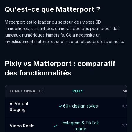
Qu'est-ce que Matterport ?
Matterport est le leader du secteur des visites 3D
immobilières, utilisant des caméras dédiées pour créer des
jumeaux numériques immersifs. Cela nécessite un
investissement matériel et une mise en place professionnelle.
Pixly vs Matterport : comparatif
des fonctionnalités
FONCTIONNALITÉ
PIXLY
MAT
AI Virtual
60+ design styles
Not
Staging
Instagram & TikTok
Not
Video Reels
ready