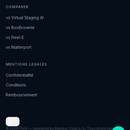
COMPARER
vs Virtual Staging AI
vs BoxBrownie
vs Reel-E
vs Matterport
MENTIONS LÉGALES
Confidentialité
Conditions
Remboursement
FR
©
2026
Pixly — operated by Benipar Corp s.r.o.
Tous droits réservés.