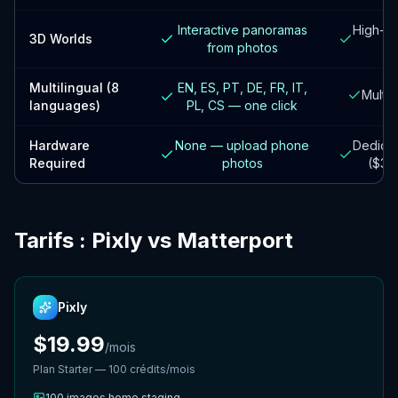
Interactive panoramas
High-qua
3D Worlds
from photos
Multilingual (8
EN, ES, PT, DE, FR, IT,
Multi
languages)
PL, CS — one click
Hardware
None — upload phone
Dedica
Required
photos
($30
Tarifs : Pixly vs Matterport
Pixly
$19.99
/
mois
Plan Starter — 100 crédits/mois
100
images home staging