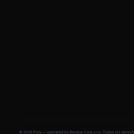
©
2026
Pixly — operated by Benipar Corp s.r.o.
Todos los derech