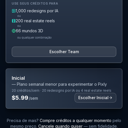
USE SEUS CRÉDITOS PARA
1,000
redesigns por IA
ou
200
real estate reels
ou
66
mundos 3D
ou qualquer combinação
Escolher Team
Inicial
—
Plano semanal menor para experimentar o Pixly
20
créditos/sem
·
20
redesigns por IA
ou
4
real estate reels
$5.99
Escolher Inicial
/sem
Precisa de mais?
Compre créditos a qualquer momento
pelo
mesmo preço.
Cancele quando quiser
— sem fidelidade.