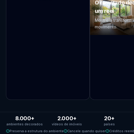
O resultado de
um reel
Mostre a transform
movimento.
8.000+
2.000+
20+
ambientes decorados
vídeos de imóveis
países
Preserva a estrutura do ambiente
Cancele quando quiser
Créditos reemb