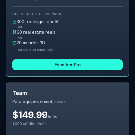
USE SEUS CRÉDITOS PARA
300
redesigns por IA
ou
60
real estate reels
ou
20
mundos 3D
ou qualquer combinação
Escolher Pro
Team
Para equipes e imobiliárias
$149.99
/mês
1,000
créditos/mês