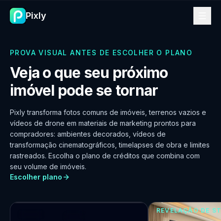
Preços do Pixly — home staging por IA, real estate reel
Pixly
PROVA VISUAL ANTES DE ESCOLHER O PLANO
Veja o que seu próximo
imóvel pode se tornar
Pixly transforma fotos comuns de imóveis, terrenos vazios e
vídeos de drone em materiais de marketing prontos para
compradores: ambientes decorados, vídeos de
STAGING VIRTUAL
transformação cinematográficos, timelapses de obra e limites
De ambiente vazio a pronto
rastreados. Escolha o plano de créditos que combina com
para compradores
seu volume de imóveis.
Escolher plano
Decore fotos de imóveis em
segundos.
REVELAÇÃO DE S
VAZIO
DECORADO
Prévia