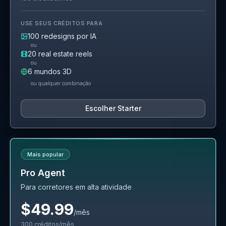
USE SEUS CRÉDITOS PARA
100
redesigns por IA
ou
20
real estate reels
ou
6
mundos 3D
ou qualquer combinação
Escolher Starter
Mais popular
Pro Agent
Para corretores em alta atividade
$49.99
/mês
300
créditos/mês