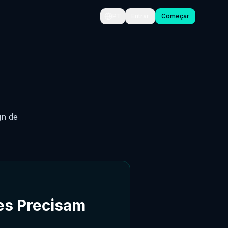
PT
Entrar
Começar
gn de
res Precisam