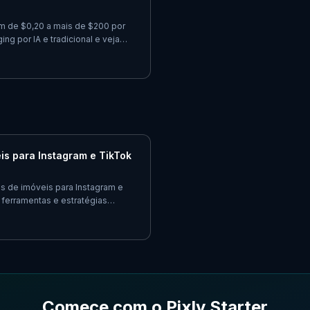
am de $0,20 a mais de $200 por
 por IA e tradicional e veja
seus anúncios.
is para Instagram e TikTok
ls de imóveis para Instagram e
 ferramentas e estratégias
ais views e leads.
Comece com o Pixly Starter