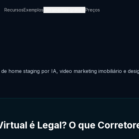
Recursos
Exemplos
Ferramentas grátis
Preços
 de home staging por IA, video marketing imobiliário e desi
irtual é Legal? O que Correto