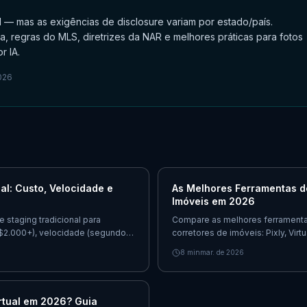
al — mas as exigências de disclosure variam por estado/país.
a, regras do MLS, diretrizes da NAR e melhores práticas para fotos
r IA.
026
al: Custo, Velocidade e
As Melhores Ferramentas d
Imóveis em 2026
staging tradicional para
Compare as melhores ferramenta
s $2.000+), velocidade (segundos
corretores de imóveis: Pixly, Vir
sar cada abordagem.
e outros. Preços, recursos e re
8
min
mar. de 2026
rtual em 2026? Guia