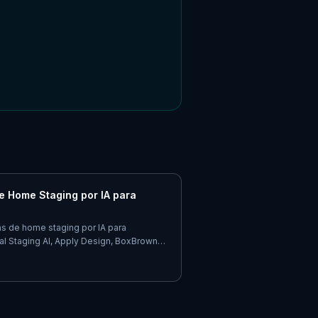
e Home Staging por IA para
s de home staging por IA para
tual Staging AI, Apply Design, BoxBrownie
comendações honestas.