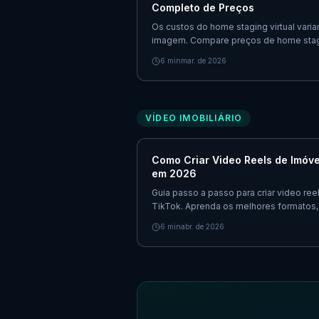
Completo de Preços
Os custos do home staging virtual vari
imagem. Compare preços de home staging
qual opção oferece o melhor ROI para 
6
min
mar. de 2026
VÍDEO IMOBILIÁRIO
Como Criar Video Reels de Imóve
em 2026
Guia passo a passo para criar video ree
TikTok. Aprenda os melhores formatos,
usados por corretores para conseguir m
6
min
abr. de 2026