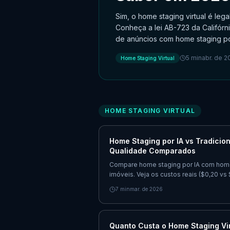
Sim, o home staging virtual é leg
Conheça a lei AB-723 da Califórni
de anúncios com home staging po
5
min
abr. de 2
Home Staging Virtual
HOME STAGING VIRTUAL
Home Staging por IA vs Tradicion
Qualidade Comparados
Compare home staging por IA com home 
imóveis. Veja os custos reais ($0,20 v
vs semanas), dados de ROI e quando u
7
min
mar. de 2026
Quanto Custa o Home Staging Vi